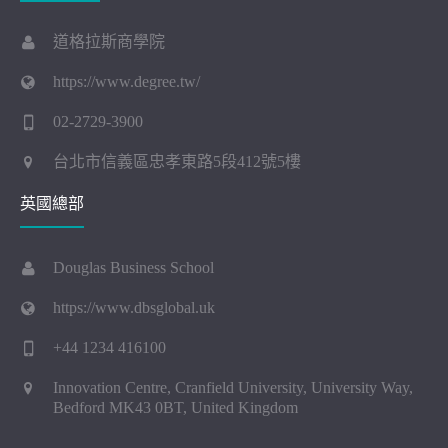
道格拉斯商學院
https://www.degree.tw/
02-2729-3900
台北市信義區忠孝東路5段412號5樓
英國總部
Douglas Business School
https://www.dbsglobal.uk
+44 1234 416100
Innovation Centre, Cranfield University, University Way,
Bedford MK43 0BT, United Kingdom