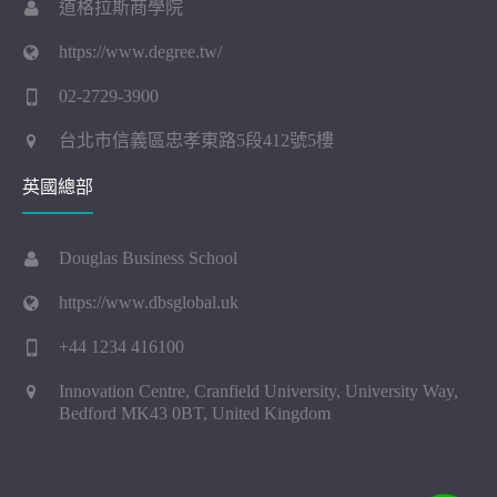
道格拉斯商學院
https://www.degree.tw/
02-2729-3900
台北市信義區忠孝東路5段412號5樓
英國總部
Douglas Business School
https://www.dbsglobal.uk
+44 1234 416100
Innovation Centre, Cranfield University, University Way,
Bedford MK43 0BT, United Kingdom